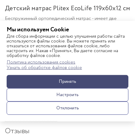
Детский матрас Plitex EcoLife 119х60х12 см
Беспружинный ортопедический матрас - имеет две
стороны разной жесткости, обеспечивает здоровый и
Мы используем Cookie
комфортный сон детей от рождения до 3-4 лет.
Для сбора информации с целью улучшения работы сайта
используются файлы cookie. Вы можете принять или
отказаться от использования файлов cookie, либо
Подходит для кровати со спальным местом 120х60 см.
настроить их. Нажав «Принять», Вы даете согласие на
обработку файлов cookie.
Двусторонний матрас решает сразу две задачи: одна
Политика использования cookies
сторона обеспечивает жесткую поддержку
Узнать об обработке файлов cookie
позвоночника с самого рождения, а на второй стороне
Показать полностью
расположены более эластичные материалы для
Принять
комфортного сна ребенка от 6-ти месяцев.
Настроить
Состав матраса EcoLife:
Отклонить
Hollcon Plus
Характеристики
В основе модели - Hollcon Plus – экологически чистый
Отзывы
материал нового поколения с повышенной плотностью