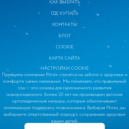
смол и растворителей, что особенно важно для
КАК ВЫБРАТЬ
растущего организма ребенка.
ГДЕ КУПИТЬ
Наполнители матраса получили немецкий сертификат
КОНТАКТЫ
качества Oeko-Texstandard 100 class 1 (самый высокий
класс безопасности для новорожденных)
БЛОГ
COOKIE
Съемный чехол на молнии
КАРТА САЙТА
Это важное условие, на которое мы рекомендуем
обращать особое внимание при покупке матраса.
НАСТРОЙКИ COOKIE
Принципы компании Plitex строятся на заботе о здоровье и
Съемный чехол упростит уход за матрасом и позволит
комфорте самых маленьких. Мы понимаем, что правильный
Вам удостовериться, что наполнители соответствуют
заявленному качеству. В матрасе Plitex молния с трех
сон — это основа для гармоничного развития
сторон чехла — так его гораздо легче снимать и надевать.
новорожденного. Более 20 лет мы производим детские
ортопедические матрасы, которые обеспечивают
оптимальную поддержку позвоночника. Выбирая Plitex, вы
Чехол в матраса Plitex EcoLife стеганый, из очень
выбираете ответственный подход к сохранению здоровья
приятной на ощупь трикотажной ткани.
ваших детей.